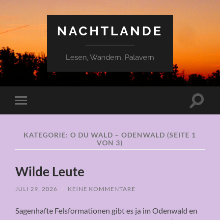
NACHTLANDE
Lesen, Wandern, Palavern
Suchfe
Mobile-
ein-/a
Menü
ein-/ausblenden
KATEGORIE:
O DU WALD – ODENWALD
(SEITE 1
VON 3)
Wilde Leute
JULI 29, 2026
/
KEINE KOMMENTARE
Sagenhafte Felsformationen gibt es ja im Odenwald en