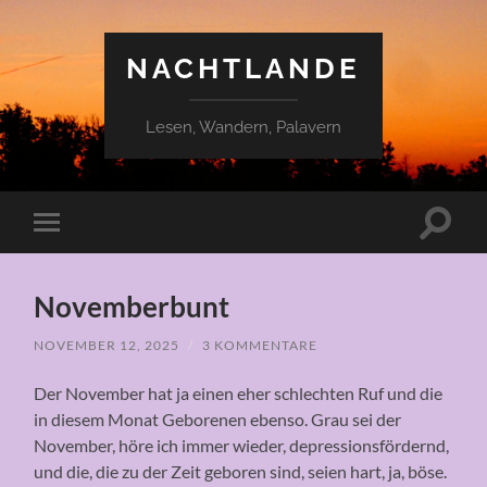
NACHTLANDE
Lesen, Wandern, Palavern
Suchfe
Mobile-
ein-/a
Menü
ein-/ausblenden
Novemberbunt
NOVEMBER 12, 2025
/
3 KOMMENTARE
Der November hat ja einen eher schlechten Ruf und die
in diesem Monat Geborenen ebenso. Grau sei der
November, höre ich immer wieder, depressionsfördernd,
und die, die zu der Zeit geboren sind, seien hart, ja, böse.