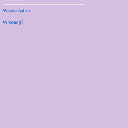
Wechseljahre
WmdedgT