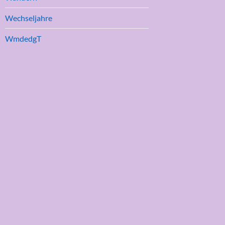
Wechseljahre
WmdedgT