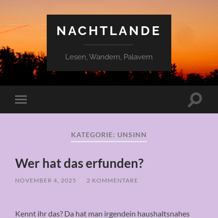
NACHTLANDE
Lesen, Wandern, Palavern
Suchfe
Mobile-
ein-/a
Menü
ein-/ausblenden
KATEGORIE:
UNSINN
Wer hat das erfunden?
NOVEMBER 4, 2025
/
2 KOMMENTARE
Kennt ihr das? Da hat man irgendein haushaltsnahes